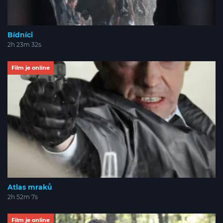
Bídníci
2h 23m 32s
Film je online
Atlas mraků
2h 52m 7s
Film je online