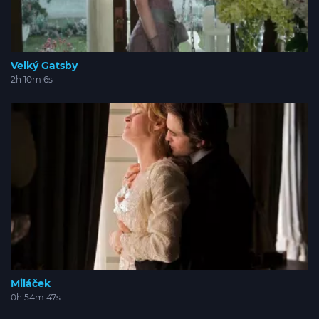
Velký Gatsby
2h 10m 6s
Miláček
0h 54m 47s