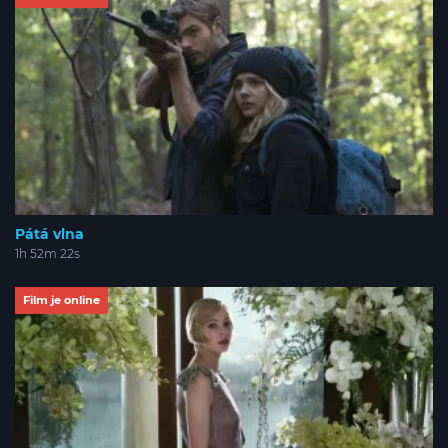
Pátá vlna
1h 52m 22s
Film je online