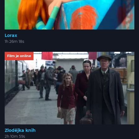
Lorax
1h 26m 18s
Film je online
Zlodějka knih
2h 10m 59s