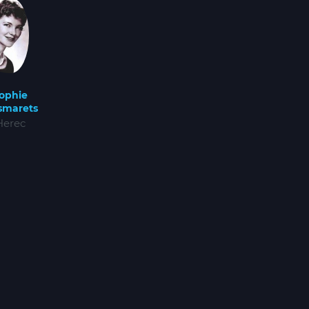
ophie
smarets
Herec