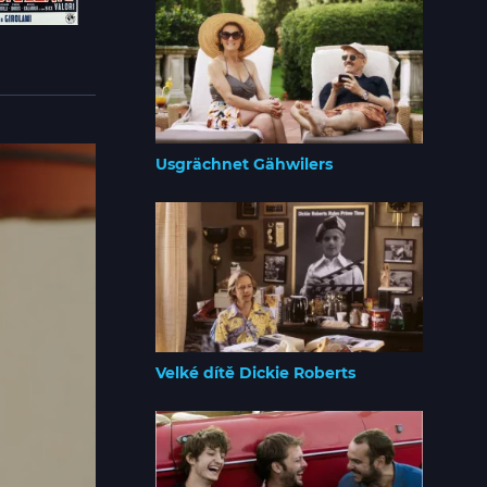
Usgrächnet Gähwilers
Velké dítě Dickie Roberts