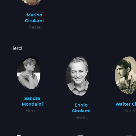
Marino
Girolami
Režie
Herci
Sandra
Walter Ch
Mondaini
Ennio
Here
Herec
Girolami
Herec