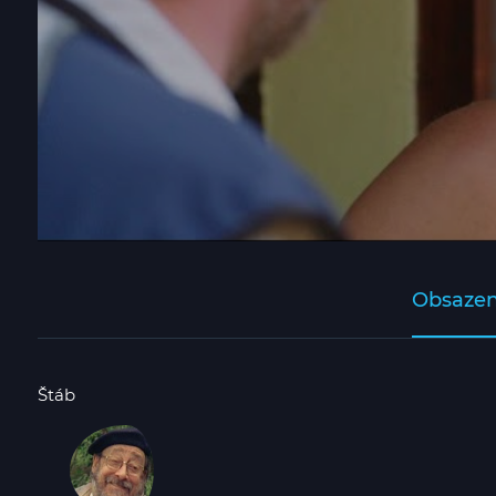
Obsazen
Štáb