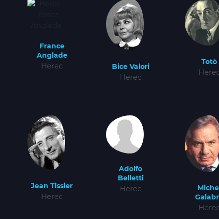
France
Anglade
Totò
Herec
Bice Valori
Here
Herec
Adolfo
Belletti
Jean Tissier
Miche
Herec
Herec
Galab
Here