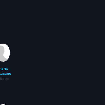
Carlo
sacane
Herec