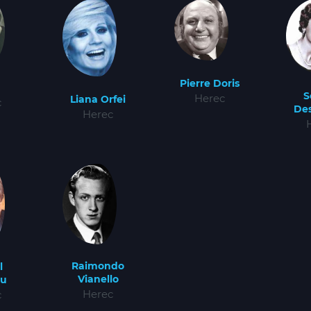
Pierre Doris
S
Herec
Liana Orfei
c
De
Herec
Raimondo
l
Vianello
ru
Herec
c