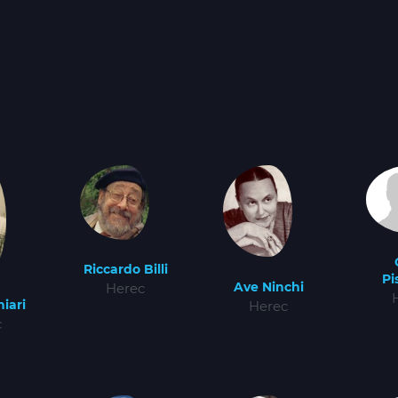
Riccardo Billi
Pi
Ave Ninchi
Herec
iari
Herec
c