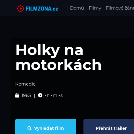
(current)
Domů
Filmy
Filmové žán
Holky na
motorkách
Komedie
1963
-h -m -s
Vyhledat film
Přehrát trailer