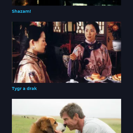
Shazam!
Tygr a drak