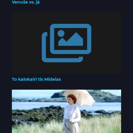
Venuše vs. já
To kalokairi tis Mideias