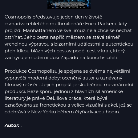
Cosmopolis představuje jeden den v životě
osmadvacetiletého multimilionáře Erica Packera, kdy
projíždí Manhattanem ve své limuzíně a chce se nechat
ostříhat. Jeho cesta napříč městem se stává téměř
vrcholnou výpravou s bizarními událostmi a autentickou
přehlídkou bláznivých postav podél cest v kraji, který
zachycuje moderní duši Západu na konci tisíciletí.
Produkce Cosmopolisu je spojena se dvěma největšími
vypravěči moderní doby: oceněný autor a uznávaný
filmový režisér . Jejich projekt je skutečnou mezinárodní
produkcí. Beze sporu jednou z hlavních sil americké
literatury je právě DeLillova práce, která bývá
označována za frenetickou a velice vizuální s akcí, jež se
odehrává v New Yorku během čtyřiadvaceti hodin.
Autor:
,