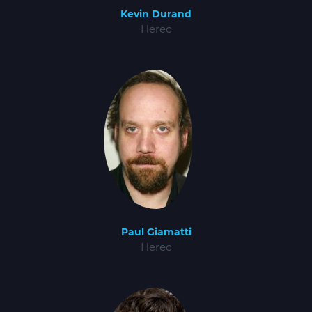
Kevin Durand
Herec
Paul Giamatti
Herec