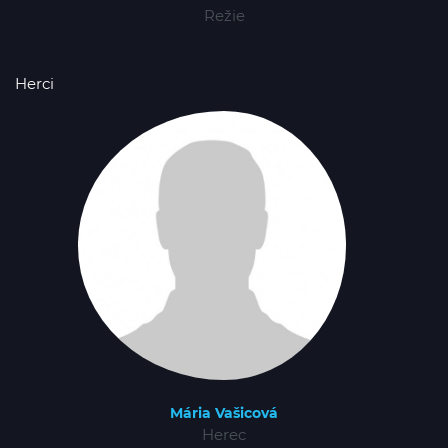
Režie
Herci
Mária Vašicová
Herec