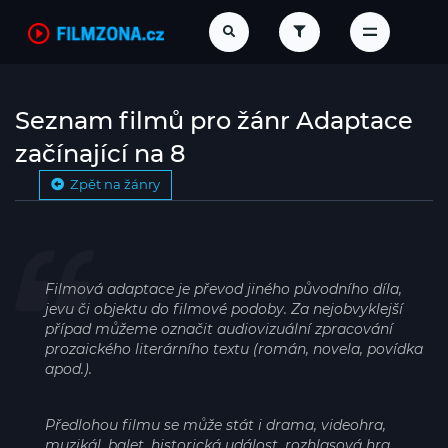
Seznam filmů pro žánr Adaptace
začínající na 8
Zpět na žánry
Filmová adaptace je převod jiného původního díla,
jevu či objektu do filmové podoby. Za nejobvyklejší
případ můžeme označit audiovizuální zpracování
prozaického literárního textu (román, novela, povídka
apod.).
Předlohou filmu se může stát i drama, videohra,
muzikál, balet, historická událost, rozhlasová hra,