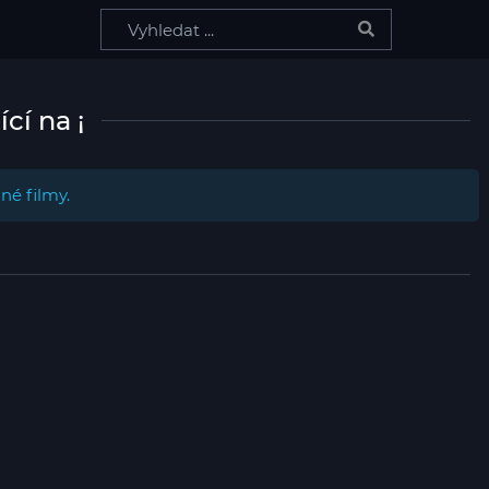
Search
cí na ¡
é filmy.