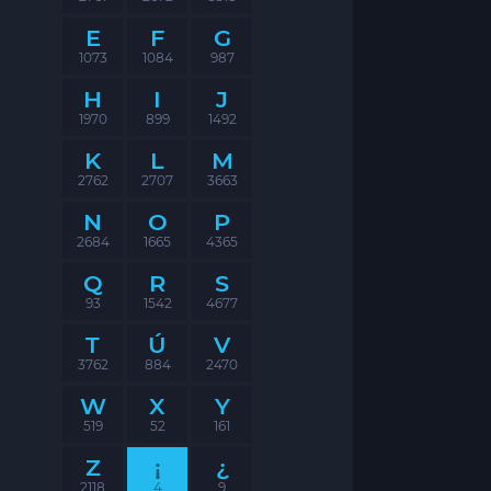
E
F
G
1073
1084
987
H
I
J
1970
899
1492
K
L
M
2762
2707
3663
N
O
P
2684
1665
4365
Q
R
S
93
1542
4677
T
Ú
V
3762
884
2470
W
X
Y
519
52
161
Z
¡
¿
2118
4
9