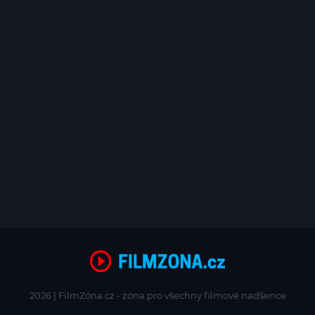
2026 | FilmZóna.cz - zóna pro všechny filmové nadšence