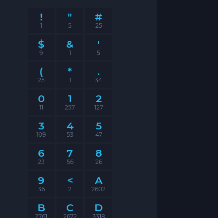
!
"
#
1
5
25
$
&
'
9
1
5
(
*
.
25
1
34
0
1
2
11
257
127
3
4
5
109
53
47
6
7
8
23
56
26
9
<
A
36
2
2602
B
C
D
2761
2672
3318