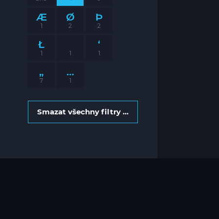
Æ
Ø
Þ
1
2
2
Ł
‘
1
1
1
„
…
7
1
Smazat všechny filtry ...