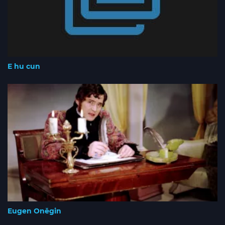
E hu cun
Eugen Oněgin