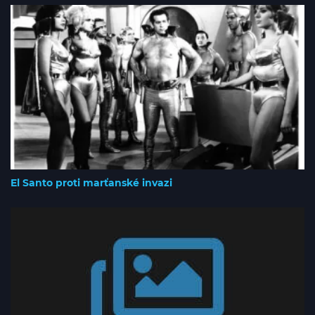
El Santo proti marťanské invazi